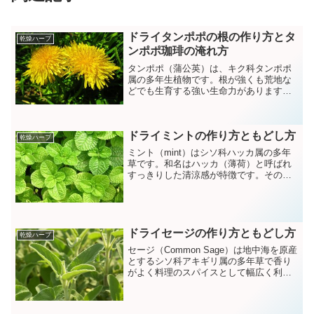
ドライタンポポの根の作り方とタ
乾燥ハーブ
ンポポ珈琲の淹れ方
タンポポ（蒲公英）は、キク科タンポポ
属の多年生植物です。根が強くも荒地な
どでも生育する強い生命力があります。
タンポポ根にはビタミン類やミネラルが
豊富で根を焙煎したタンポポ珈琲はカフ
ェインがなく妊婦さんの間でも好評で
ドライミントの作り方ともどし方
す。タンポポの根が手に入ったら自家製
乾燥ハーブ
タンポポ珈琲を作ってみましょう。
ミント（mint）はシソ科ハッカ属の多年
草です。和名はハッカ（薄荷）と呼ばれ
すっきりした清涼感が特徴です。その爽
快な清涼感からハーブとしてはもちろん
ガムなどのお菓子やカクテルなど幅広く
利用されています。ミントには鎮静効果
があり頭痛などを緩和する効果もあると
言われています。生のミントセージが手
ドライセージの作り方ともどし方
乾燥ハーブ
に入ったらドライミントにしておくとい
セージ（Common Sage）は地中海を原産
つでもほしい時にサッと使えて重宝しま
とするシソ科アキギリ属の多年草で香り
す。
がよく料理のスパイスとして幅広く利用
されています。セージには強い抗酸化作
用がありアンチエイジング効果も期待さ
れます。