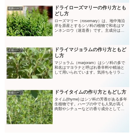
ドライローズマリーの作り方とも
乾燥ハーブ
どし方
ローズマリー（rosemary）は、地中海沿
岸を原産とするシソ科の植物で和名はマ
ンネンロウ（迷迭香）です。主成分はロ
スマリン酸で抗菌作用があり、ローズマ
リーには記憶力を高める効果や鎮静効果
もあります。乾燥したものは香辛料やハ
ドライマジョラムの作り方ともど
ーブとして用いられる他薬としても利用
乾燥ハーブ
されています。生のローズマリーが手に
し方
入ったらドライローズマリーにしておく
マジョラム（marjoram）はシソ科の多で
といつでもほしい時にサッと使えて重宝
和名はマヨラナと呼ばれ香辛料や精油と
します。
して用いられています。気持ちをリラッ
クスさせ落ち着かせる効果や健胃作用が
あり「長寿のハーブ」とも伝えられてい
ます。生のマジョラムが手に入ったらド
ライマジョラムにしておくといつでもほ
ドライタイムの作り方ともどし方
乾燥ハーブ
しい時にサッと使えて重宝します。
タイム(thyme) はシソ科の芳香がある多年
生植物です。ハーブの中でも人気が高く
肉類やシチューなどの香り成分としてさ
まざまな料理に使われています。タイム
に含まれるチモールという成分には強い
殺菌作用や抗菌作用があります。生のタ
イムは日持ちが効かないので手に入った
らドライドライタイムにしておくといつ