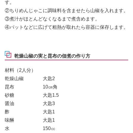
す。
②ちりめんじゃこに調味料を含ませたら山椒を入れます。
③煮汁がほとんどなくなるまで煮含めます。
④バットなどに広げて粗熱が取れたら容器に保存します。
乾燥山椒の実と昆布の佃煮の作り方
材料（2人分）
乾燥山椒 大匙2
昆布 10㎝角
砂糖 大匙1.5
醤油 大匙3
酢 大匙1
味醂 大匙1
水 150㏄