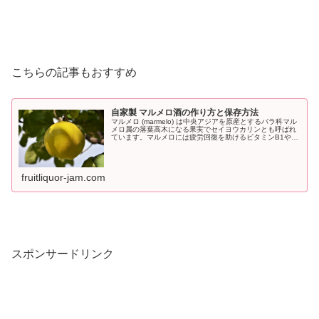
こちらの記事もおすすめ
自家製 マルメロ酒の作り方と保存方法
マルメロ (marmelo) は中央アジアを原産とするバラ科マル
メロ属の落葉高木になる果実でセイヨウカリンとも呼ばれ
ています。マルメロには疲労回復を助けるビタミンB1や抗
酸化作用のあるビタミンB2やβ―カロテンも豊富に含まれ
おり栄養価の高い...
fruitliquor-jam.com
スポンサードリンク