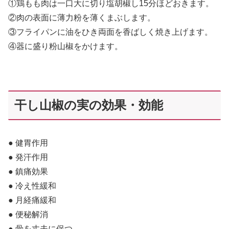
①鶏もも肉は一口大に切り塩胡椒し15分ほどおきます。
②肉の表面に薄力粉を薄くまぶします。
③フライパンに油をひき両面を香ばしく焼き上げます。
④器に盛り粉山椒をかけます。
干し山椒の実の効果・効能
● 健胃作用
● 発汗作用
● 鎮痛効果
● 冷え性緩和
● 月経痛緩和
● 便秘解消
● 骨を丈夫に保つ