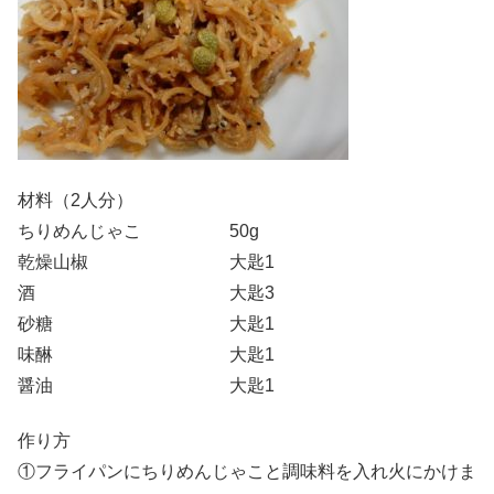
材料（2人分）
ちりめんじゃこ 50g
乾燥山椒 大匙1
酒 大匙3
砂糖 大匙1
味醂 大匙1
醤油 大匙1
作り方
①フライパンにちりめんじゃこと調味料を入れ火にかけま