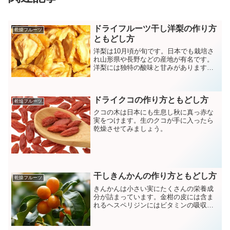
ドライフルーツ干し洋梨の作り方
乾燥フルーツ
ともどし方
洋梨は10月頃が旬です。日本でも栽培さ
れ山形県や長野などの産地が有名です。
洋梨には独特の酸味と甘みがありますが
干すことによってさらに旨みがギュッと
凝縮されます。
ドライクコの作り方ともどし方
乾燥フルーツ
クコの木は日本にも生息し秋に真っ赤な
実をつけます。生のクコが手に入ったら
乾燥させてみましょう。
干しきんかんの作り方ともどし方
乾燥フルーツ
きんかんは小さい実にたくさんの栄養成
分が詰まっています。金柑の皮には含ま
れるヘスペリジンにはビタミンの吸収を
促す作用があり老化予防や生活習慣病予
防などを助けます。