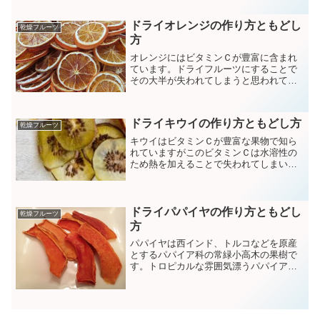
ドライオレンジの作り方ともどし
乾燥フルーツ
方
オレンジにはビタミンＣが豊富に含まれ
ています。ドライフルーツにすることで
その大半が失われてしまうと思われてい
ますが、熱を加えず天日乾燥させること
でビタミンＣも損なわず乾燥させること
ができます。
ドライキウイの作り方ともどし方
乾燥フルーツ
キウイはビタミンＣが豊富な果物で知ら
れていますがこのビタミンＣは水溶性の
ため熱を加えることで失われてしまいま
す。そのためドライみかんを作る際は熱
を加えない天日乾燥がおすすめです。
ドライパパイヤの作り方ともどし
乾燥フルーツ
方
パパイヤは西インド、トルコなどを原産
とするパパイア科の常緑小高木の果樹で
す。トロピカルな雰囲気漂うパパイアは
日本では沖縄などで栽培されています。