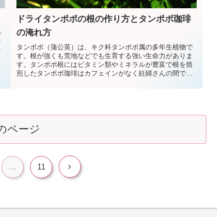
ドライタンポポの根の作り方とタンポポ珈琲
の淹れ方
で
一
タンポポ（蒲公英）は、キク科タンポポ属の多年生植物で
ア
す。根が強くも荒地などでも生育する強い生命力がありま
す。タンポポ根にはビタミン類やミネラルが豊富で根を焙
煎したタンポポ珈琲はカフェインがなく妊婦さんの間でも
好評です。タンポポの根が手に入ったら自家製タンポポ珈
琲を作ってみましょう。
のページ
次
…
11
へ