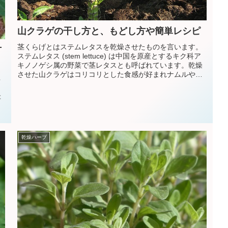
山クラゲの干し方と、もどし方や簡単レシピ
茎くらげとはステムレタスを乾燥させたものを言います。
方
ステムレタス (stem lettuce) は中国を原産とするキク科ア
キノノゲシ属の野菜で茎レタスとも呼ばれています。乾燥
させた山クラゲはコリコリとした食感が好まれナムルや煮
多
物などに利用されます。
存
乾燥ハーブ