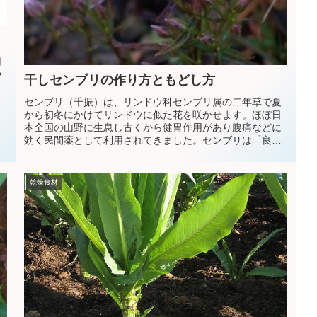
用
や
干しセンブリの作り方ともどし方
ま
センブリ（千振）は、リンドウ科センブリ属の二年草で夏
から初冬にかけてリンドウに似た花を咲かせます。ほぼ日
本全国の山野に生息し古くから健胃作用があり腹痛などに
効く民間薬として利用されてきました。センブリは「良薬
は口に苦し」のことば通り非常に苦いのが特徴です。セン
ブリの名前の由来は「千回振ってもまだ苦い」という意味
からきておりハーブの中でも最も苦いとも言われていま
乾燥食材
す。