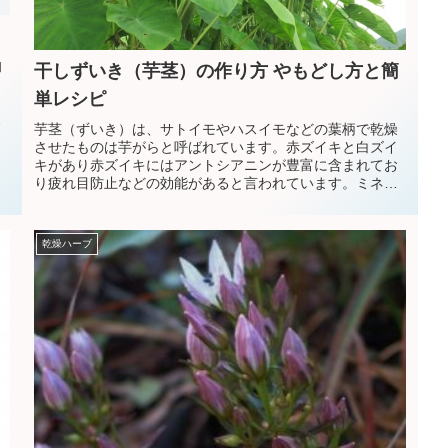
旬
干しずいき（芋茎）の作り方 やもどし方と簡
こ
単レシピ
ら
れ
芋茎（ずいき）は、サトイモやハスイモなどの葉柄で乾燥
させたものは芋がらと呼ばれています。赤ズイキと白ズイ
キがあり赤ズイキにはアントシアニンが豊富に含まれてお
り疲れ目防止などの効能があると言われています。ミネラ
ルが豊富で生のものはアク抜きをして和え物や酢物などに
し、干したものは煮物などにして食べられています。
乾燥ハーブ