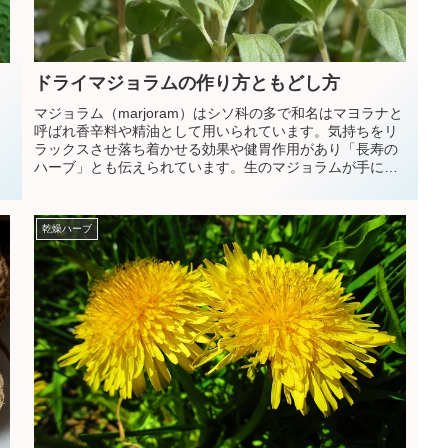
ドライマジョラムの作り方ともどし方
マジョラム（marjoram）はシソ科の多で和名はマヨラナと
呼ばれ香辛料や精油として用いられています。気持ちをリ
ト
ラックスさせ落ち着かせる効果や健胃作用があり「長寿の
う
ハーブ」とも伝えられています。生のマジョラムが手に入
て
ったらドライマジョラムにしておくといつでもほしい時に
て
サッと使えて重宝します。
乾燥ハーブ