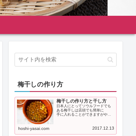
梅干しの作り方
梅干しの作り方と干し方
日本人にとってソウルフードでも
ある梅干しは店頭でも簡単に
手に入れることができますがやは
り保存料などの添加物もない
手作りの梅干しは最高です。
初夏に梅を手に入れることができ
2017.12.13
hoshi-yasai.com
たら是非自家製梅干しを漬けて
みましょう。