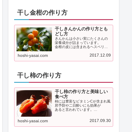
干し金柑の作り方
干しきんかんの作り方とも
どし方
きんかんは小さい実にたくさんの
栄養成分が詰まっています。
金柑の皮には含まれるヘスペリジ
ンにはビタミンの吸収を促
2017.12.09
hoshi-yasai.com
す作用があり老化予防や生活習慣
病予防などを助けます。
干し柿の作り方
干し柿の作り方と美味しい
食べ方
柿には豊富なビタミンCが含まれ風
邪予防や二日酔いにも効果が
あると言われています。
古くから日本では軒下などに吊る
し柿を干して保存するという
2017.09.30
hoshi-yasai.com
習慣があり干した夏季にはさらに
栄養価がぎゅっと凝縮されます。