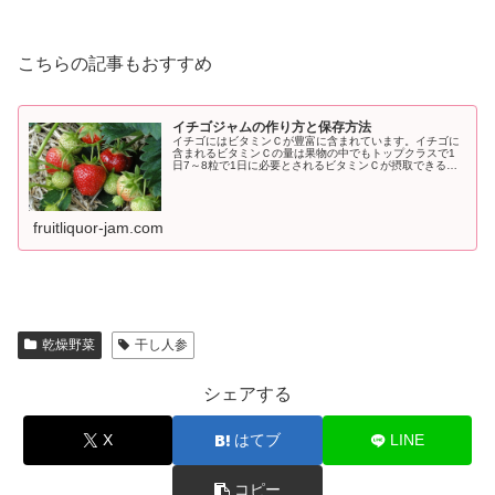
こちらの記事もおすすめ
イチゴジャムの作り方と保存方法
イチゴにはビタミンＣが豊富に含まれています。イチゴに
含まれるビタミンＣの量は果物の中でもトップクラスで1
日7～8粒で1日に必要とされるビタミンＣが摂取できると
言われています。ビタミンＣには美白効果や風邪などの予
防に役立ちます。
fruitliquor-jam.com
乾燥野菜
干し人参
シェアする
X
はてブ
LINE
コピー