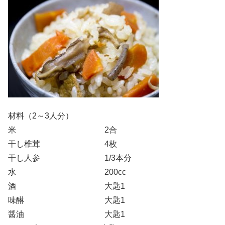
材料（2～3人分）
米 2合
干し椎茸 4枚
干し人参 1/3本分
水 200cc
酒 大匙1
味醂 大匙1
醤油 大匙1