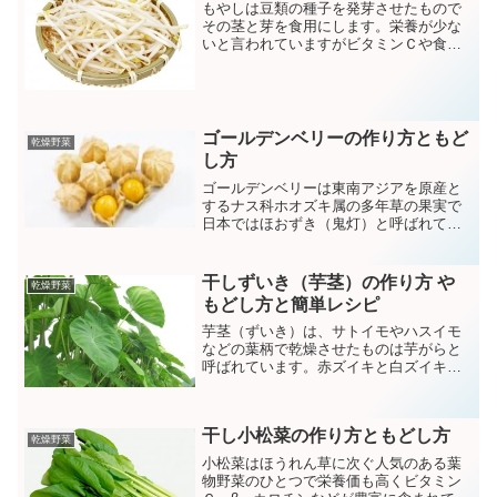
もやしは豆類の種子を発芽させたもので
その茎と芽を食用にします。栄養が少な
いと言われていますがビタミンＣや食物
繊維が含まれており便秘解消や美肌効果
が期待されます。
ゴールデンベリーの作り方ともど
乾燥野菜
し方
ゴールデンベリーは東南アジアを原産と
するナス科ホオズキ属の多年草の果実で
日本ではほおずき（鬼灯）と呼ばれてい
ます。観賞用や食用として栽培されてお
りビタミン類や必須アミノ酸が豊富に含
まれています。
干しずいき（芋茎）の作り方 や
乾燥野菜
もどし方と簡単レシピ
芋茎（ずいき）は、サトイモやハスイモ
などの葉柄で乾燥させたものは芋がらと
呼ばれています。赤ズイキと白ズイキが
あり赤ズイキにはアントシアニンが豊富
に含まれており疲れ目防止などの効能が
あると言われています。ミネラルが豊富
干し小松菜の作り方ともどし方
で生のものはアク抜きをして和え物や酢
乾燥野菜
物などにし、干したものは煮物などにし
小松菜はほうれん草に次ぐ人気のある葉
て食べられています。
物野菜のひとつで栄養価も高くビタミン