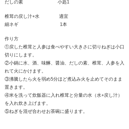
だしの素 小匙1
椎茸の戻し汁+水 適宜
細ネギ 1本
作り方
①戻した椎茸と人参は食べやすい大きさに切りねぎは小口
切りにします。
②小鍋に水、酒、味醂、醤油、だしの素、椎茸、人参を入
れて火にかけます。
③沸騰したら火を弱め5分ほど煮込み火を止めてそのまま
置きます。
④米を洗って炊飯器に入れ椎茸と分量の水（水+戻し汁）
を入れ炊き上げます。
⑤ねぎを混ぜ合わせお茶碗に盛ります。