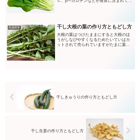
Ｃ、β―カロチンなどが豊富に含まれてお
り特にカルシウムの含有量は野菜の中で
もトップクラスと言われています。
干し大根の葉の作り方ともどし方
乾燥野菜
大根の葉はつけたままにすると大根のほ
うがしなびやすくなるためたいていはカ
ットされて売られていますがたまに葉付
きの大根を見かけます。普段は捨ててし
まう大根の葉には栄養価も高く老化の元
となる体の錆を防止するβ―カロチンも多
く含まれています。
干しきゅうりの作り方ともどし方
干し生姜の作り方ともどし方