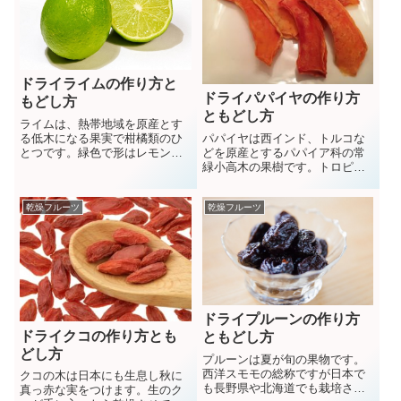
ドライライムの作り方と
ドライパパイヤの作り方
もどし方
ともどし方
ライムは、熱帯地域を原産とす
パパイヤは西インド、トルコな
る低木になる果実で柑橘類のひ
どを原産とするパパイア科の常
とつです。緑色で形はレモンに
緑小高木の果樹です。トロピカ
似ていますがレモンよりやや苦
ルな雰囲気漂うパパイアは日本
みがありカクテルや料理の付け
では沖縄などで栽培されていま
合わせライムジュースなどに使
乾燥フルーツ
乾燥フルーツ
す。
用されています。
ドライプルーンの作り方
ドライクコの作り方とも
ともどし方
どし方
プルーンは夏が旬の果物です。
西洋スモモの総称ですが日本で
クコの木は日本にも生息し秋に
も長野県や北海道でも栽培され
真っ赤な実をつけます。生のク