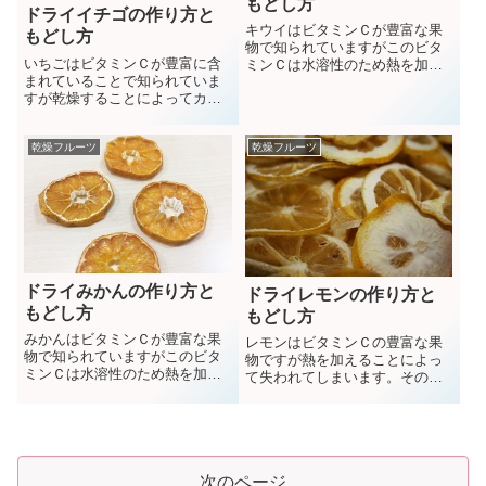
もどし方
ドライイチゴの作り方と
キウイはビタミンＣが豊富な果
もどし方
物で知られていますがこのビタ
いちごはビタミンＣが豊富に含
ミンＣは水溶性のため熱を加え
まれていることで知られていま
ることで失われてしまいます。
すが乾燥することによってカル
そのためドライみかんを作る際
シウムや食物繊維が増加しま
は熱を加えない天日乾燥がおす
す。旬のイチゴがたくさん手に
すめです。
乾燥フルーツ
乾燥フルーツ
入ったら是非ドライイチゴを作
ってみましょう。
ドライみかんの作り方と
ドライレモンの作り方と
もどし方
もどし方
みかんはビタミンＣが豊富な果
レモンはビタミンＣの豊富な果
物で知られていますがこのビタ
物ですが熱を加えることによっ
ミンＣは水溶性のため熱を加え
て失われてしまいます。そのた
ることで失われてしまいます。
めドライレモンづくりは熱を加
そのためドライみかんを作る際
えない天日乾燥がおすすめで
は熱を加えない天日乾燥がおす
す。またビタミンＣは皮の部分
すめです。みかんは乾燥するこ
のほうがたくさん含まれていま
とによってペクチンが増えま
す。無農薬のレモンが手に入っ
す。
たら皮も刻んで干してみましょ
次のページ