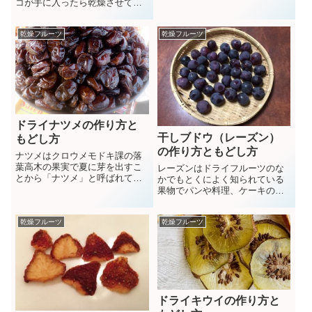
ており季節になると店頭で手に
コが手に入ったら乾燥させてみ
入れることができます。生のま
ましょう。
までも食べられますが乾燥させ
ることによってお菓子やシロッ
乾燥フルーツ
乾燥フルーツ
プなどさまざまな料理に利用で
きます。
ドライナツメの作り方と
干しブドウ（レーズン）
もどし方
の作り方ともどし方
ナツメはクロウメモドキ課の落
葉高木の果実で夏に芽を出すこ
レーズンはドライフルーツのな
とから「ナツメ」と呼ばれてい
かでもとくによく知られている
ます。栄養効果が高く生薬とし
果物でパンや料理、ケーキのト
ても利用されている他、乾燥さ
ッピングなどさまざまな料理に
せてお菓子などさまざまな料理
利用されています。栄養価も高
に使用できます。生のなつめが
乾燥フルーツ
乾燥フルーツ
くポリへのーるやアントシアニ
手に入ったらドライナツメを作
ンが豊富に含まれています。
ってみましょう。
ドライキウイの作り方と