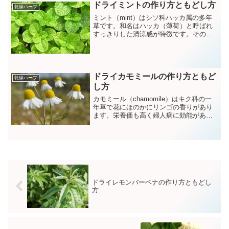
ラルの他抗酸化作用のあるセレンも含ま
ドライミントの作り方ともどし方
乾燥ハーブ
れています。
ミント（mint）はシソ科ハッカ属の多年
草です。和名はハッカ（薄荷）と呼ばれ
すっきりした清涼感が特徴です。その爽
快な清涼感からハーブとしてはもちろん
ガムなどのお菓子やカクテルなど幅広く
利用されています。ミントには鎮静効果
があり頭痛などを緩和する効果もあると
言われています。生のミントセージが手
ドライカモミールの作り方ともど
乾燥ハーブ
に入ったらドライミントにしておくとい
し方
つでもほしい時にサッと使えて重宝しま
カモミール（chamomile）はキク科の一
す。
年草で花にほのかにリンゴの香りがあり
ます。栄養価も高く婦人病に効能がある
ハーブティーとしても古くからヨーロッ
パを中心に愛飲されてきました。生のカ
モミールが手に入ったら是非乾燥させて
自家製のカモミール茶をつくってみまし
ょう。
ドライレモンバーベナの作り方ともどし
方