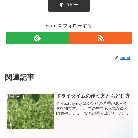
コピー
wamiをフォローする
wami
関連記事
ドライタイムの作り方ともどし方
乾燥ハーブ
タイム(thyme) はシソ科の芳香がある多年
生植物です。ハーブの中でも人気が高く
肉類やシチューなどの香り成分としてさ
まざまな料理に使われています。タイム
に含まれるチモールという成分には強い
殺菌作用や抗菌作用があります。生のタ
イムは日持ちが効かないので手に入った
らドライドライタイムにしておくといつ