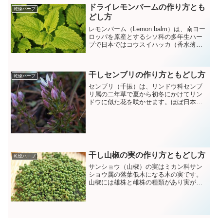
ドライレモンバームの作り方とも
でもほしい時にサッと使えて重宝しま
乾燥ハーブ
す。
どし方
レモンバーム（Lemon balm）は、南ヨー
ロッパを原産とするシソ科の多年生ハー
ブで日本ではコウスイハッカ（香水薄
荷）と呼ばれて追います。芳香があり食
べ物や料理の香り付けや、ハーブーとし
て用いられるほか、古くから医療にも利
干しセンブリの作り方ともどし方
用されてきました。生のレモンバームが
乾燥ハーブ
手に入ったらドライレモンバームにして
センブリ（千振）は、リンドウ科センブ
おくといつでもほしい時にサッと使えて
リ属の二年草で夏から初冬にかけてリン
重宝します。
ドウに似た花を咲かせます。ほぼ日本全
国の山野に生息し古くから健胃作用があ
り腹痛などに効く民間薬として利用され
てきました。センブリは「良薬は口に苦
し」のことば通り非常に苦いのが特徴で
す。センブリの名前の由来は「千回振っ
てもまだ苦い」という意味からきており
干し山椒の実の作り方ともどし方
ハーブの中でも最も苦いとも言われてい
乾燥ハーブ
ます。
サンショウ（山椒）の実はミカン科サン
ショウ属の落葉低木になる木の実です。
山椒には雄株と雌株の種類があり実が成
るのは雌株のみです。サンショオールと
という成分からくるピリッとした辛さが
好まれ様々な料理に利用されています。
小粒ながら栄養価が高くビタミンやミネ