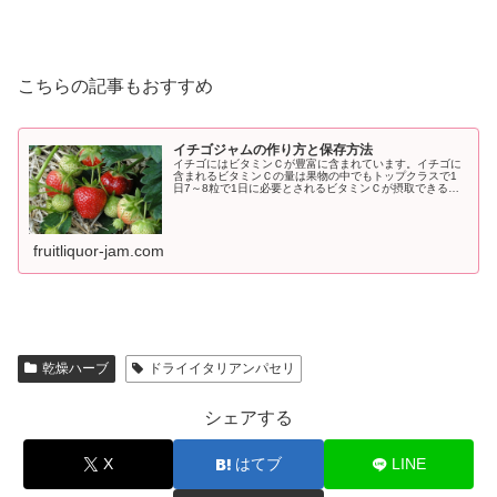
こちらの記事もおすすめ
イチゴジャムの作り方と保存方法
イチゴにはビタミンＣが豊富に含まれています。イチゴに
含まれるビタミンＣの量は果物の中でもトップクラスで1
日7～8粒で1日に必要とされるビタミンＣが摂取できると
言われています。ビタミンＣには美白効果や風邪などの予
防に役立ちます。
fruitliquor-jam.com
乾燥ハーブ
ドライイタリアンパセリ
シェアする
X
はてブ
LINE