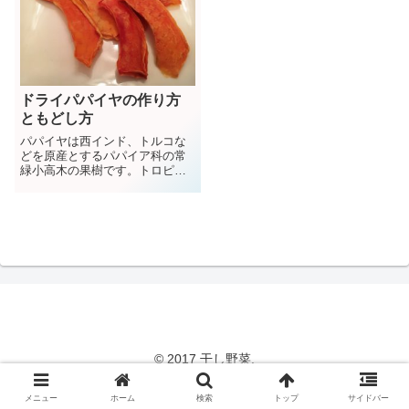
ドライパパイヤの作り方
ともどし方
パパイヤは西インド、トルコな
どを原産とするパパイア科の常
緑小高木の果樹です。トロピカ
ルな雰囲気漂うパパイアは日本
では沖縄などで栽培されていま
す。
© 2017 干し野菜.
メニュー
ホーム
検索
トップ
サイドバー